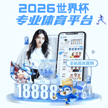
注册入口
全天更新 ·
pg官网
赛事实
时同步
无论您身在何处，
pg官网APP
为您带来高速、高
清、稳定的观赛体验。
下载客户端
网页端访问