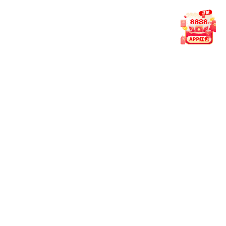
操作逻辑清楚，找比赛不绕路，设置也很人性化，第一次用
就能上手。
【功能全】
不只是直播和比分，球队数据、历史战绩、技术统计全都配
齐，用起来顺手。
【跨设备流畅】
家里电视、手机、平板都试过，同账号同步没问题，体验一
致性很高。