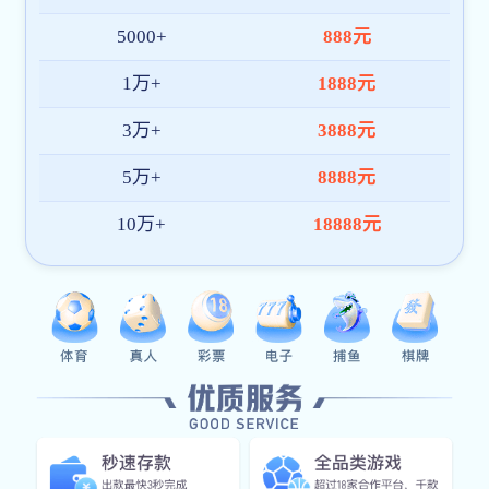
实时数据概览
pg电子·(中国)官方网站依托自主研发的实时监控系统，持续
追踪每场赛事数据、用户访问行为及平台各环节运转状态。
全球赛事覆盖率
98%
数据处理实时性
95%
用户请求响应率
99.9%
品牌使命愿景